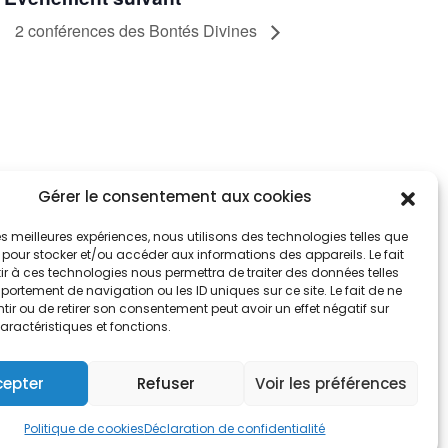
2 conférences des Bontés Divines
Gérer le consentement aux cookies
tez informés
nnez-vous aux alertes municipales
 les meilleures expériences, nous utilisons des technologies telles que
 pour stocker et/ou accéder aux informations des appareils. Le fait
r à ces technologies nous permettra de traiter des données telles
Je m'abonne
ortement de navigation ou les ID uniques sur ce site. Le fait de ne
ir ou de retirer son consentement peut avoir un effet négatif sur
aractéristiques et fonctions.
cepter
Refuser
Voir les préférences
e de cookies
Politique de cookies
Déclaration de confidentialité