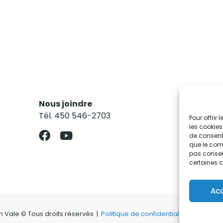
Nous joindre
Res
Tél. 450 546-2703
Abo
Pour offrir
les cookies
de consenti
que le comp
pas consent
certaines c
Ac
on Vale © Tous droits réservés |
Politique de confidentialité
|
Politiqu