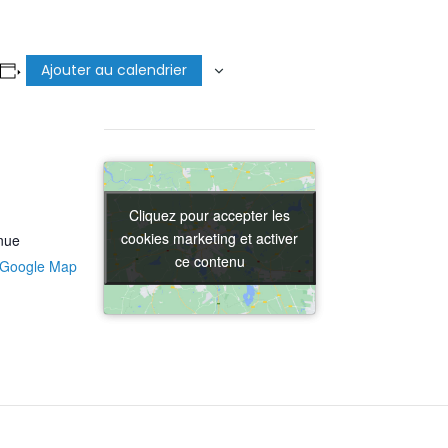
Ajouter au calendrier
Cliquez pour accepter les
Cliquez pour accepter les
cookies marketing et activer
cookies marketing et activer
nue
ce contenu
ce contenu
 Google Map