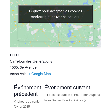
Cliquez pour accepter les cookies
Cliquez pour accepter les cookies
marketing et activer ce contenu
marketing et activer ce contenu
LIEU
Carrefour des Générations
1535, 3e Avenue
Acton Vale
,
+ Google Map
Événement
Événement suivant
précédent
Louise Beaudoin et Paul-Henri Auger à
la soirée des Bontés Divines
L’heure du conte –
février 2015