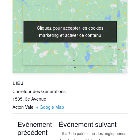
Cliquez pour accepter les cookies
Cliquez pour accepter les cookies
marketing et activer ce contenu
marketing et activer ce contenu
LIEU
Carrefour des Générations
1535, 3e Avenue
Acton Vale
,
+ Google Map
Événement
Événement suivant
précédent
5 à 7 du patrimoine : les anglophones