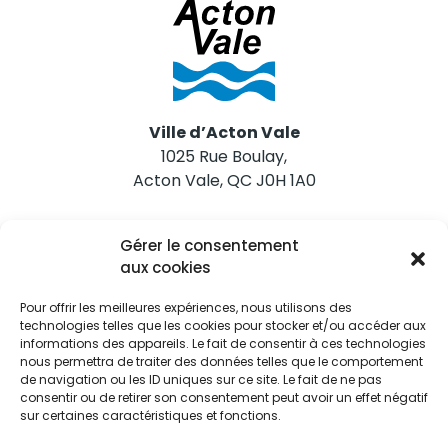
Ville d’Acton Vale
1025 Rue Boulay,
Acton Vale, QC J0H 1A0
Nous joindre
Gérer le consentement
Tél. 450 546-2703
aux cookies
Pour offrir les meilleures expériences, nous utilisons des
technologies telles que les cookies pour stocker et/ou accéder aux
informations des appareils. Le fait de consentir à ces technologies
nous permettra de traiter des données telles que le comportement
de navigation ou les ID uniques sur ce site. Le fait de ne pas
Restez informés
consentir ou de retirer son consentement peut avoir un effet négatif
sur certaines caractéristiques et fonctions.
Abonnez-vous aux alertes municipales