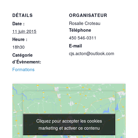
DÉTAILS
ORGANISATEUR
Rosalie Croteau
Date :
Téléphone
11 juin 2015
450 546-0311
Heure :
E-mail
18h30
cjs.acton@outlook.com
Catégorie
d’Évènement:
Formations
Cliquez pour accepter les cookies
Cliquez pour accepter les cookies
marketing et activer ce contenu
marketing et activer ce contenu