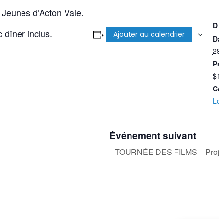
 Jeunes d’Acton Vale.
D
dîner inclus.
Ajouter au calendrier
Da
2
Pr
$
C
Lo
Événement suivant
TOURNÉE DES FILMS – Projet