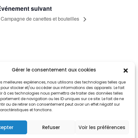
Événement suivant
Campagne de canettes et bouteilles
Gérer le consentement aux cookies
tez informés
nnez-vous aux alertes municipales
 les meilleures expériences, nous utilisons des technologies telles que
 pour stocker et/ou accéder aux informations des appareils. Le fait
r à ces technologies nous permettra de traiter des données telles
Je m'abonne
ortement de navigation ou les ID uniques sur ce site. Le fait de ne
ir ou de retirer son consentement peut avoir un effet négatif sur
aractéristiques et fonctions.
cepter
Refuser
Voir les préférences