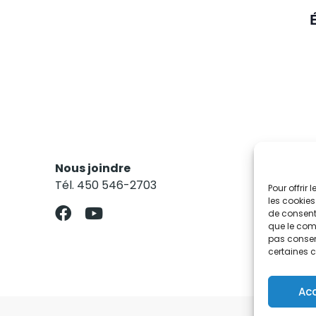
Nous joindre
Res
Tél. 450 546-2703
Abo
Pour offrir
les cookies
de consenti
que le comp
pas consent
certaines c
Ac