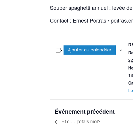
Souper spaghetti annuel : levée de 
Contact : Ernest Poitras / poitras
D
Ajouter au calendrier
Da
22
He
18
Ca
Lo
Événement précédent
Et si… j’étais moi?