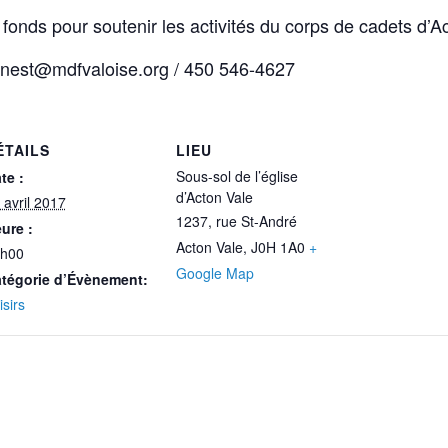
fonds pour soutenir les activités du corps de cadets d’A
.ernest@mdfvaloise.org / 450 546-4627
ÉTAILS
LIEU
Sous-sol de l’église
te :
d’Acton Vale
 avril 2017
1237, rue St-André
ure :
Acton Vale
,
J0H 1A0
+
h00
Google Map
tégorie d’Évènement:
isirs