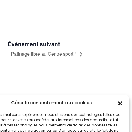
Événement suivant
Patinage libre au Centre sportif
Gérer le consentement aux cookies
tez informés
nnez-vous aux alertes municipales
 les meilleures expériences, nous utilisons des technologies telles que
 pour stocker et/ou accéder aux informations des appareils. Le fait
r à ces technologies nous permettra de traiter des données telles
Je m'abonne
ortement de navigation ou les ID uniques sur ce site. Le fait de ne