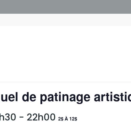
uel de patinage artist
9h30
-
22h00
2$ À 12$