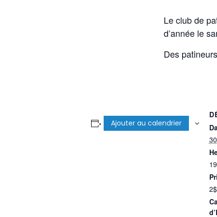
Le club de pat
d’année le s
Des patineurs
D
Ajouter au calendrier
Da
30
He
19
Pr
2$
Ca
d’