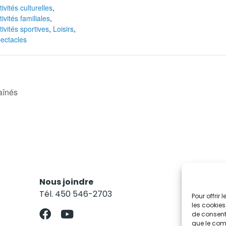
tivités culturelles
,
tivités familiales
,
tivités sportives
,
Loisirs
,
ectacles
aînés
Nous joindre
Res
Tél. 450 546-2703
Abo
Pour offrir
les cookies
de consenti
que le comp