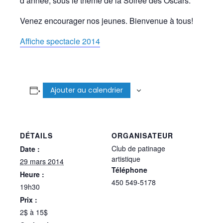
d’année, sous le thème de la Soirée des Oscars.
Venez encourager nos jeunes. Bienvenue à tous!
Affiche spectacle 2014
Ajouter au calendrier
DÉTAILS
ORGANISATEUR
Club de patinage
Date :
artistique
29 mars 2014
Téléphone
Heure :
450 549-5178
19h30
Prix :
2$ à 15$