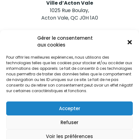
Ville d’Acton Vale
1025 Rue Boulay,
Acton Vale, QC J0H 1A0
Nous joindre
Gérer le consentement
Tél. 450 546-2703
aux cookies
Pour offrir les meilleures expériences, nous utilisons des
technologies telles que les cookies pour stocker et/ou accéder aux
informations des appareils. Le fait de consentir à ces technologies
nous permettra de traiter des données telles que le comportement
de navigation ou les ID uniques sur ce site. Le fait de ne pas
Restez informés
consentir ou de retirer son consentement peut avoir un effet négatif
sur certaines caractéristiques et fonctions.
Abonnez-vous aux alertes municipales
Je m'abonne
Accepter
Refuser
Voir les préférences