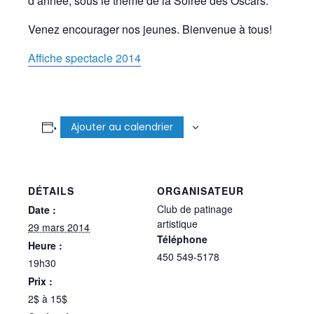
d’année, sous le thème de la Soirée des Oscars.
Venez encourager nos jeunes. Bienvenue à tous!
Affiche spectacle 2014
Ajouter au calendrier
DÉTAILS
ORGANISATEUR
Club de patinage
Date :
artistique
29 mars 2014
Téléphone
Heure :
450 549-5178
19h30
Prix :
2$ à 15$