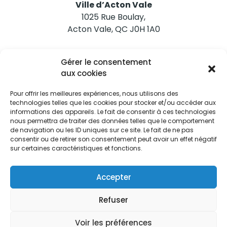
Ville d’Acton Vale
1025 Rue Boulay,
Acton Vale, QC J0H 1A0
Nous joindre
Gérer le consentement
Tél. 450 546-2703
aux cookies
Pour offrir les meilleures expériences, nous utilisons des
technologies telles que les cookies pour stocker et/ou accéder aux
informations des appareils. Le fait de consentir à ces technologies
nous permettra de traiter des données telles que le comportement
de navigation ou les ID uniques sur ce site. Le fait de ne pas
Restez informés
consentir ou de retirer son consentement peut avoir un effet négatif
sur certaines caractéristiques et fonctions.
Abonnez-vous aux alertes municipales
Je m'abonne
Accepter
Refuser
Voir les préférences