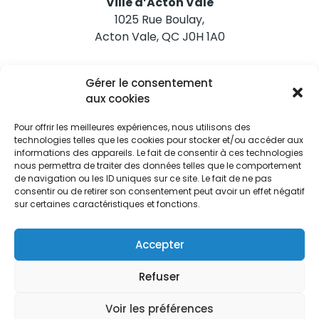
Ville d’Acton Vale
1025 Rue Boulay,
Acton Vale, QC J0H 1A0
Nous joindre
Gérer le consentement
Tél. 450 546-2703
aux cookies
Pour offrir les meilleures expériences, nous utilisons des
technologies telles que les cookies pour stocker et/ou accéder aux
informations des appareils. Le fait de consentir à ces technologies
nous permettra de traiter des données telles que le comportement
de navigation ou les ID uniques sur ce site. Le fait de ne pas
Restez informés
consentir ou de retirer son consentement peut avoir un effet négatif
sur certaines caractéristiques et fonctions.
Abonnez-vous aux alertes municipales
Je m'abonne
Accepter
Refuser
Voir les préférences