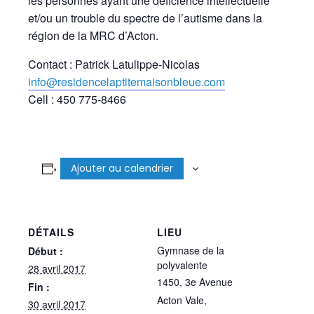
les personnes ayant une déficience intellectuelle
et/ou un trouble du spectre de l’autisme dans la
région de la MRC d’Acton.
Contact : Patrick Latulippe-Nicolas
info@residencelaptitemaisonbleue.com
Cell : 450 775-8466
Ajouter au calendrier
DÉTAILS
LIEU
Gymnase de la
Début :
polyvalente
28 avril 2017
1450, 3e Avenue
Fin :
Acton Vale
,
30 avril 2017