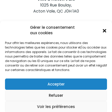
1025 Rue Boulay,
Acton Vale, QC J0H 1A0
Nous joindre
Gérer le consentement
Tél. 450 546-2703
aux cookies
Pour offrir les meilleures expériences, nous utilisons des
technologies telles que les cookies pour stocker et/ou accéder aux
informations des appareils. Le fait de consentir à ces technologies
nous permettra de traiter des données telles que le comportement
de navigation ou les ID uniques sur ce site. Le fait de ne pas
Restez informés
consentir ou de retirer son consentement peut avoir un effet négatif
sur certaines caractéristiques et fonctions.
Abonnez-vous aux alertes municipales
Je m'abonne
Accepter
Refuser
Voir les préférences
Ville d’Acton Vale © Tous droits réservés |
Politique de