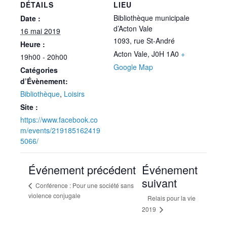
DÉTAILS
LIEU
Bibliothèque municipale
Date :
d’Acton Vale
16 mai 2019
1093, rue St-André
Heure :
Acton Vale
,
J0H 1A0
+
19h00 - 20h00
Google Map
Catégories
d’Évènement:
Bibliothèque
,
Loisirs
Site :
https://www.facebook.co
m/events/219185162419
5066/
Événement précédent
Événement
suivant
Conférence : Pour une société sans
violence conjugale
Relais pour la vie
2019