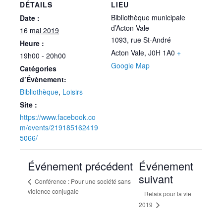
DÉTAILS
LIEU
Bibliothèque municipale
Date :
d’Acton Vale
16 mai 2019
1093, rue St-André
Heure :
Acton Vale
,
J0H 1A0
+
19h00 - 20h00
Google Map
Catégories
d’Évènement:
Bibliothèque
,
Loisirs
Site :
https://www.facebook.co
m/events/219185162419
5066/
Événement précédent
Événement
suivant
Conférence : Pour une société sans
violence conjugale
Relais pour la vie
2019