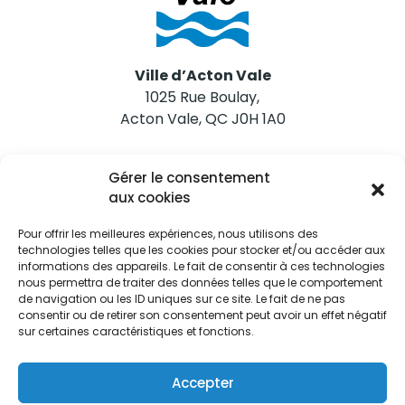
Ville d’Acton Vale
1025 Rue Boulay,
Acton Vale, QC J0H 1A0
Nous joindre
Gérer le consentement
Tél. 450 546-2703
aux cookies
Pour offrir les meilleures expériences, nous utilisons des
technologies telles que les cookies pour stocker et/ou accéder aux
informations des appareils. Le fait de consentir à ces technologies
nous permettra de traiter des données telles que le comportement
de navigation ou les ID uniques sur ce site. Le fait de ne pas
Restez informés
consentir ou de retirer son consentement peut avoir un effet négatif
sur certaines caractéristiques et fonctions.
Abonnez-vous aux alertes municipales
Je m'abonne
Accepter