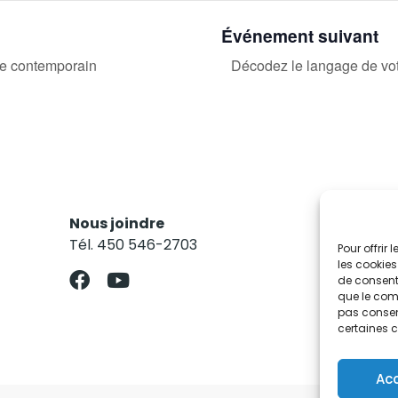
Événement suivant
te contemporain
Décodez le langage de vot
Nous joindre
Res
Tél. 450 546-2703
Abo
Pour offrir
les cookies
de consenti
que le comp
pas consent
certaines c
Ac