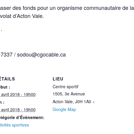
sser des fonds pour un organisme communautaire de la 
volat d’Acton Vale.
…
6-7337 / sodou@cgocable.ca
ÉTAILS
LIEU
Centre sportif
but :
1505, 3e Avenue
 avril 2018 - 19h00
Acton Vale
,
J0H 1A0
+
n :
Google Map
 avril 2018 - 19h00
tégorie d’Évènement:
tivités sportives