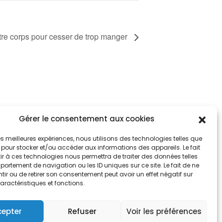
re corps pour cesser de trop manger
Gérer le consentement aux cookies
tez informés
nnez-vous aux alertes municipales
 les meilleures expériences, nous utilisons des technologies telles que
 pour stocker et/ou accéder aux informations des appareils. Le fait
r à ces technologies nous permettra de traiter des données telles
Je m'abonne
ortement de navigation ou les ID uniques sur ce site. Le fait de ne
ir ou de retirer son consentement peut avoir un effet négatif sur
aractéristiques et fonctions.
cepter
Refuser
Voir les préférences