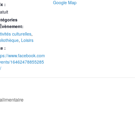
Google Map
ix :
atuit
tégories
Évènement:
tivités culturelles
,
bliothèque
,
Loisirs
te :
tps://www.facebook.com
vents/16462478855285
/
alimentaire