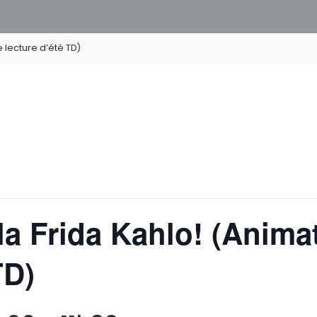
 lecture d’été TD)
la Frida Kahlo! (Anima
TD)