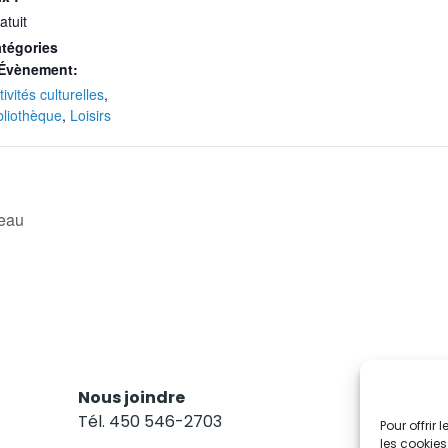
atuit
tégories
Évènement:
tivités culturelles
,
bliothèque
,
Loisirs
reau
Nous joindre
Res
Tél. 450 546-2703
Abo
Pour offrir
les cookies