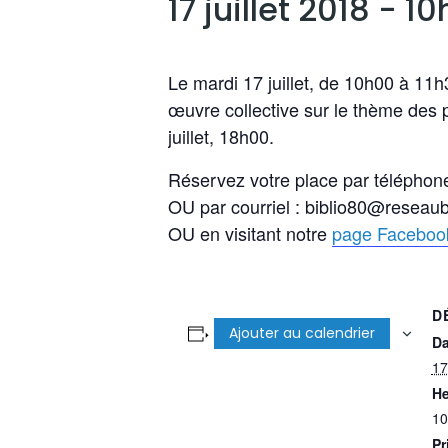
17 juillet 2018 - 1
Le mardi 17 juillet, de 10h00 à 11
œuvre collective sur le thème des p
juillet, 18h00.
Réservez votre place par téléphon
OU par courriel : biblio80@reseaub
OU en visitant notre
page Faceboo
D
Ajouter au calendrier
Da
17
He
10
Pr