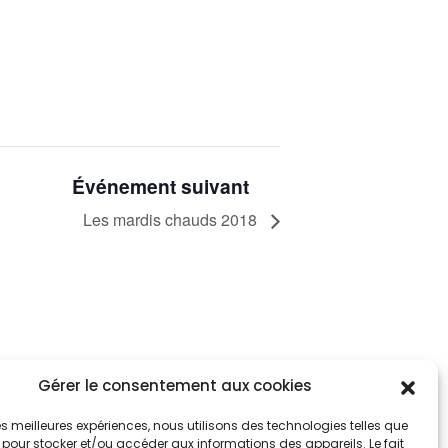
Événement suivant
Les mardis chauds 2018
Gérer le consentement aux cookies
tez informés
nnez-vous aux alertes municipales
 les meilleures expériences, nous utilisons des technologies telles que
 pour stocker et/ou accéder aux informations des appareils. Le fait