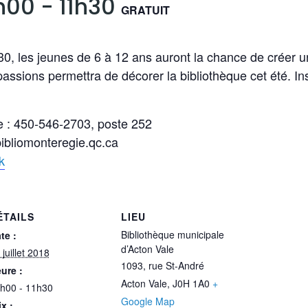
0h00
-
11h30
GRATUIT
h30, les jeunes de 6 à 12 ans auront la chance de créer 
assions permettra de décorer la bibliothèque cet été. In
e : 450-546-2703, poste 252
ibliomonteregie.qc.ca
k
ÉTAILS
LIEU
Bibliothèque municipale
te :
d’Acton Vale
 juillet 2018
1093, rue St-André
ure :
Acton Vale
,
J0H 1A0
+
h00 - 11h30
Google Map
ix :