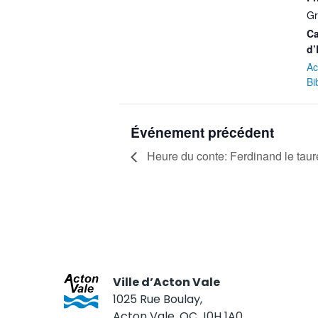
Gr
Ca
d’
Ac
Bi
Événement précédent
Heure du conte: Ferdinand le tau
Ville d’Acton Vale
1025 Rue Boulay,
Acton Vale, QC J0H 1A0