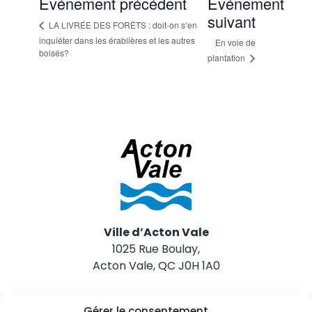
Événement précédent
Événement
suivant
LA LIVRÉE DES FORÊTS : doit-on s’en
inquiéter dans les érablières et les autres
En voie de
boisés?
plantation
Ville d’Acton Vale
1025 Rue Boulay,
Acton Vale, QC J0H 1A0
Nous joindre
Gérer le consentement