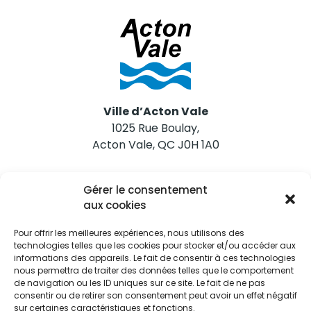
Ville d’Acton Vale
1025 Rue Boulay,
Acton Vale, QC J0H 1A0
Nous joindre
Gérer le consentement
Tél. 450 546-2703
aux cookies
Pour offrir les meilleures expériences, nous utilisons des
technologies telles que les cookies pour stocker et/ou accéder aux
informations des appareils. Le fait de consentir à ces technologies
nous permettra de traiter des données telles que le comportement
de navigation ou les ID uniques sur ce site. Le fait de ne pas
Restez informés
consentir ou de retirer son consentement peut avoir un effet négatif
sur certaines caractéristiques et fonctions.