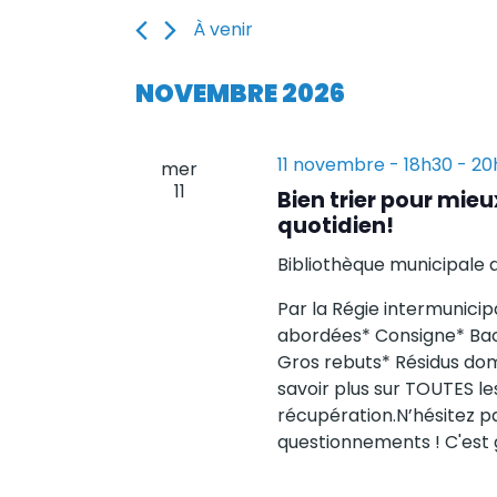
navigation
Rechercher
À venir
Évènements
de
Sélectionnez
par
vues
une
NOVEMBRE 2026
mot-
date.
clé.
Évènements
11 novembre - 18h30
-
20
mer
11
Bien trier pour mieu
quotidien!
Bibliothèque municipale 
Par la Régie intermunici
abordées* Consigne* Bac 
Gros rebuts* Résidus do
savoir plus sur TOUTES le
récupération.N’hésitez p
questionnements ! C'est g