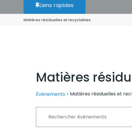
Liens rapides
Matières résiduelles et recyclables
Matières résidu
Matières résiduelles et re
Évènements
Recherche
Saisir
et
mot-
clé.