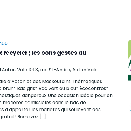
h00
x recycler ; les bons gestes au
d'Acton Vale
1093, rue St-André, Acton Vale
pale d’Acton et des Maskoutains Thématiques
brun* Bac gris* Bac vert ou bleu* Écocentres*
mestiques dangereux Une occasion idéale pour en
s matières admissibles dans le bac de
as à apporter les matières qui soulèvent des
ratuit! Réservez […]