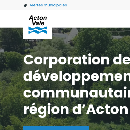
Skip to main content
Alertes municipales
Corporation d
développemen
communautaire
région d’Acton