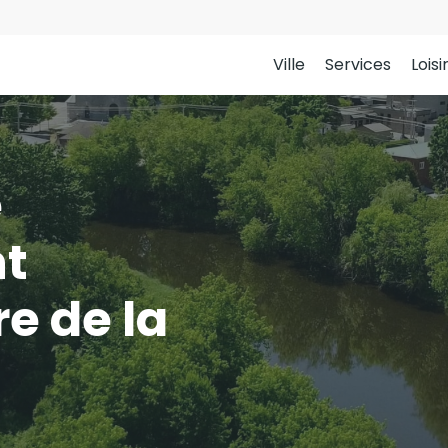
Ville
Services
Loisi
e
t
 de la