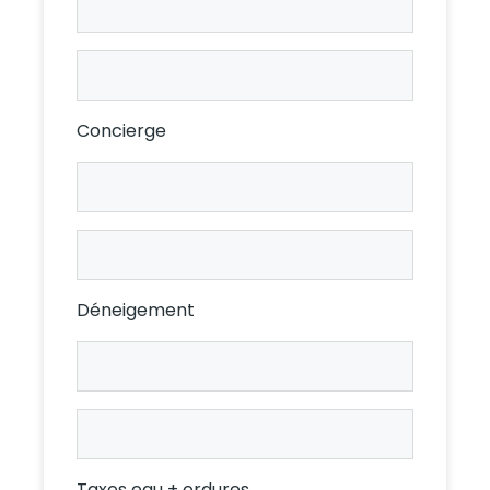
Prop.
Climatisation
Loc.
Concierge
Concierge
Prop.
Concierge
Loc.
Déneigement
Déneigement
Prop.
Déneigement
Loc.
Taxes eau + ordures