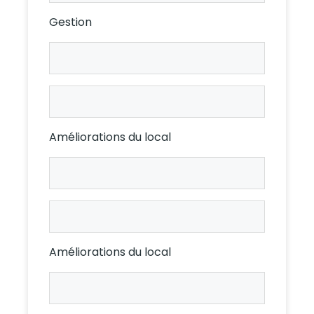
Gestion
Gestion
Prop.
Gestion
Loc.
Améliorations du local
Améliorations
du
local
Améliorations
Prop.
du
local
Améliorations du local
Loc.
Description
Prop.