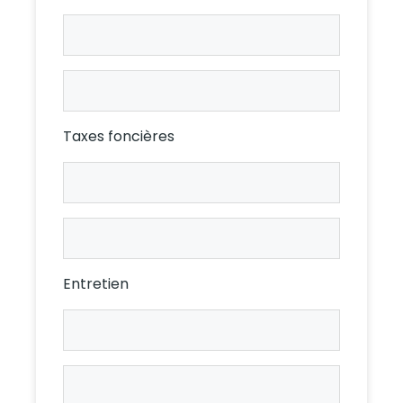
Assurances
Prop.
Assurances
Loc.
Taxes foncières
Taxes
foncières
Prop.
Taxes
foncières
Loc.
Entretien
Entretien
Prop.
Entretien
Loc.