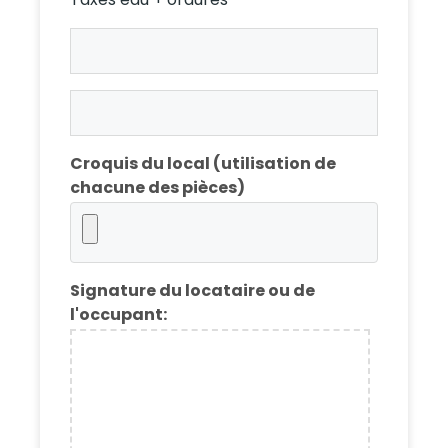
Taxes
eau
+
Taxes
ordures
eau
Prop.
+
Croquis du local (utilisation de
ordures
chacune des pièces)
Loc.
Signature du locataire ou de
l'occupant: