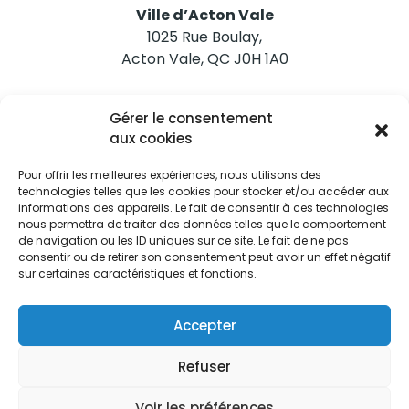
Ville d’Acton Vale
1025 Rue Boulay,
Acton Vale, QC J0H 1A0
Nous joindre
Gérer le consentement
Tél. 450 546-2703
aux cookies
Pour offrir les meilleures expériences, nous utilisons des
technologies telles que les cookies pour stocker et/ou accéder aux
informations des appareils. Le fait de consentir à ces technologies
nous permettra de traiter des données telles que le comportement
de navigation ou les ID uniques sur ce site. Le fait de ne pas
Restez informés
consentir ou de retirer son consentement peut avoir un effet négatif
sur certaines caractéristiques et fonctions.
Abonnez-vous aux alertes municipales
Je m'abonne
Accepter
Refuser
Voir les préférences