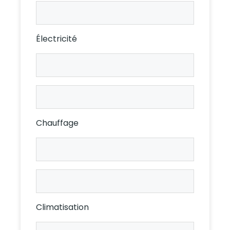
Ameublement
Loc.
Électricité
Électricité
Prop.
Électricité
Loc.
Chauffage
Chauffage
Prop.
Chauffage
Loc.
Climatisation
Climatisation