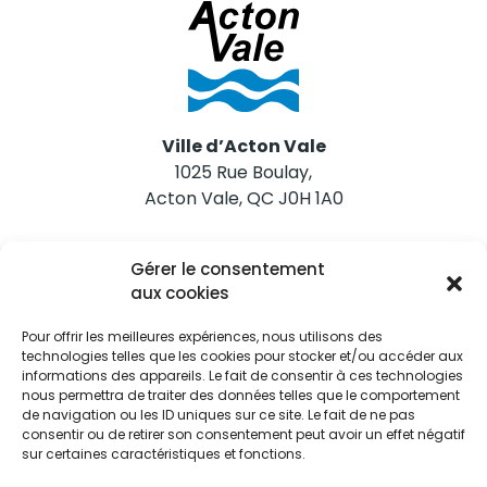
Ville d’Acton Vale
1025 Rue Boulay,
Acton Vale, QC J0H 1A0
Nous joindre
Gérer le consentement
Tél. 450 546-2703
aux cookies
Pour offrir les meilleures expériences, nous utilisons des
technologies telles que les cookies pour stocker et/ou accéder aux
informations des appareils. Le fait de consentir à ces technologies
nous permettra de traiter des données telles que le comportement
de navigation ou les ID uniques sur ce site. Le fait de ne pas
Restez informés
consentir ou de retirer son consentement peut avoir un effet négatif
sur certaines caractéristiques et fonctions.
Abonnez-vous aux alertes municipales