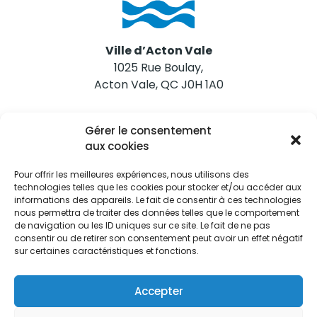
Ville d’Acton Vale
1025 Rue Boulay,
Acton Vale, QC J0H 1A0
Nous joindre
Gérer le consentement
Tél. 450 546-2703
aux cookies
Pour offrir les meilleures expériences, nous utilisons des
technologies telles que les cookies pour stocker et/ou accéder aux
informations des appareils. Le fait de consentir à ces technologies
nous permettra de traiter des données telles que le comportement
de navigation ou les ID uniques sur ce site. Le fait de ne pas
Restez informés
consentir ou de retirer son consentement peut avoir un effet négatif
sur certaines caractéristiques et fonctions.
Abonnez-vous aux alertes municipales
Je m'abonne
Accepter