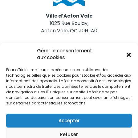
Ville d’Acton Vale
1025 Rue Boulay,
Acton Vale, QC J0H 1A0
Nous joindre
Gérer le consentement
Tél. 450 546-2703
aux cookies
Pour offrir les meilleures expériences, nous utilisons des
technologies telles que les cookies pour stocker et/ou accéder aux
informations des appareils. Le fait de consentir à ces technologies
nous permettra de traiter des données telles que le comportement
de navigation ou les ID uniques sur ce site. Le fait de ne pas
Restez informés
consentir ou de retirer son consentement peut avoir un effet négatif
sur certaines caractéristiques et fonctions.
Abonnez-vous aux alertes municipales
Je m'abonne
Accepter
Refuser