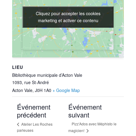
Cliquez pour accepter les cookies
Cliquez pour accepter les cookies
marketing et activer ce contenu
marketing et activer ce contenu
LIEU
Bibliothèque municipale d’Acton Vale
1093, rue St-André
Acton Vale
,
J0H 1A0
+ Google Map
Événement
Événement
précédent
suivant
Pizz’Ados avec Méphisto le
Atelier Les Roches
parleuses
magicien!