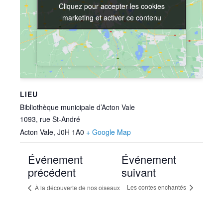
Cliquez pour accepter les cookies
Cliquez pour accepter les cookies
marketing et activer ce contenu
marketing et activer ce contenu
LIEU
Bibliothèque municipale d’Acton Vale
1093, rue St-André
Acton Vale
,
J0H 1A0
+ Google Map
Événement
Événement
précédent
suivant
Les contes enchantés
À la découverte de nos oiseaux