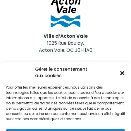
Ville d’Acton Vale
1025 Rue Boulay,
Acton Vale, QC J0H 1A0
Nous joindre
Gérer le consentement
Tél. 450 546-2703
aux cookies
Pour offrir les meilleures expériences, nous utilisons des
technologies telles que les cookies pour stocker et/ou accéder aux
informations des appareils. Le fait de consentir à ces technologies
nous permettra de traiter des données telles que le comportement
de navigation ou les ID uniques sur ce site. Le fait de ne pas
Restez informés
consentir ou de retirer son consentement peut avoir un effet négatif
sur certaines caractéristiques et fonctions.
Abonnez-vous aux alertes municipales