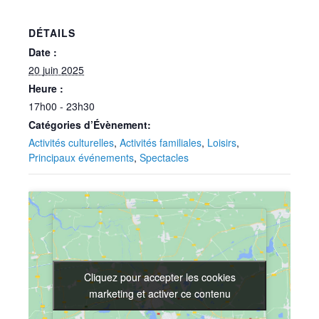
DÉTAILS
Date :
20 juin 2025
Heure :
17h00 - 23h30
Catégories d’Évènement:
Activités culturelles
,
Activités familiales
,
Loisirs
,
Principaux événements
,
Spectacles
Cliquez pour accepter les cookies
Cliquez pour accepter les cookies
marketing et activer ce contenu
marketing et activer ce contenu