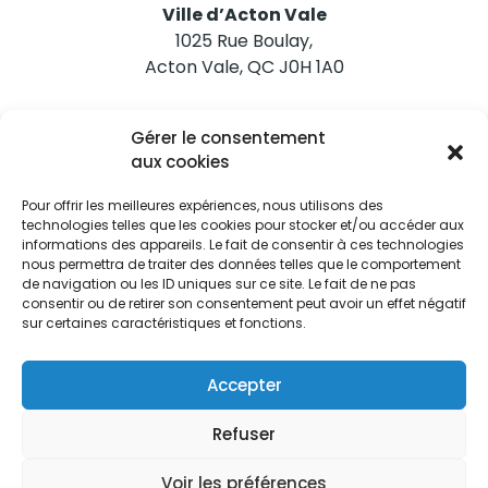
Ville d’Acton Vale
1025 Rue Boulay,
Acton Vale, QC J0H 1A0
Nous joindre
Gérer le consentement
Tél. 450 546-2703
aux cookies
Pour offrir les meilleures expériences, nous utilisons des
technologies telles que les cookies pour stocker et/ou accéder aux
informations des appareils. Le fait de consentir à ces technologies
nous permettra de traiter des données telles que le comportement
de navigation ou les ID uniques sur ce site. Le fait de ne pas
Restez informés
consentir ou de retirer son consentement peut avoir un effet négatif
sur certaines caractéristiques et fonctions.
Abonnez-vous aux alertes municipales
Je m'abonne
Accepter
Refuser
Voir les préférences