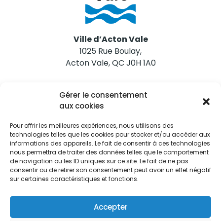
Ville d’Acton Vale
1025 Rue Boulay,
Acton Vale, QC J0H 1A0
Nous joindre
Gérer le consentement
Tél. 450 546-2703
aux cookies
Pour offrir les meilleures expériences, nous utilisons des
technologies telles que les cookies pour stocker et/ou accéder aux
informations des appareils. Le fait de consentir à ces technologies
nous permettra de traiter des données telles que le comportement
de navigation ou les ID uniques sur ce site. Le fait de ne pas
Restez informés
consentir ou de retirer son consentement peut avoir un effet négatif
sur certaines caractéristiques et fonctions.
Abonnez-vous aux alertes municipales
Je m'abonne
Accepter