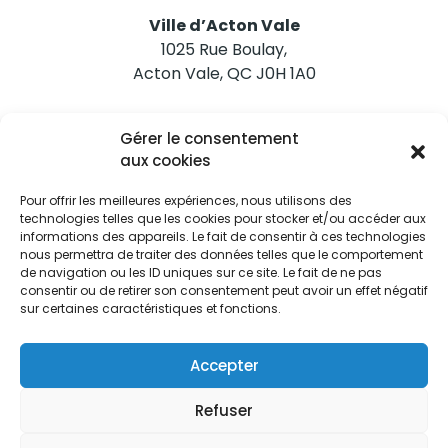
Ville d’Acton Vale
1025 Rue Boulay,
Acton Vale, QC J0H 1A0
Nous joindre
Gérer le consentement
Tél. 450 546-2703
aux cookies
Pour offrir les meilleures expériences, nous utilisons des
technologies telles que les cookies pour stocker et/ou accéder aux
informations des appareils. Le fait de consentir à ces technologies
nous permettra de traiter des données telles que le comportement
de navigation ou les ID uniques sur ce site. Le fait de ne pas
Restez informés
consentir ou de retirer son consentement peut avoir un effet négatif
sur certaines caractéristiques et fonctions.
Abonnez-vous aux alertes municipales
Je m'abonne
Accepter
Refuser