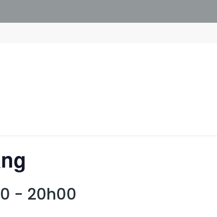
ang
30
-
20h00