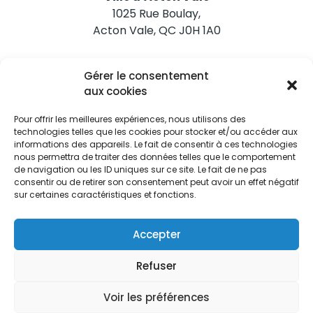
1025 Rue Boulay,
Acton Vale, QC J0H 1A0
Nous joindre
Gérer le consentement
Tél. 450 546-2703
aux cookies
Pour offrir les meilleures expériences, nous utilisons des
technologies telles que les cookies pour stocker et/ou accéder aux
informations des appareils. Le fait de consentir à ces technologies
nous permettra de traiter des données telles que le comportement
de navigation ou les ID uniques sur ce site. Le fait de ne pas
Restez informés
consentir ou de retirer son consentement peut avoir un effet négatif
sur certaines caractéristiques et fonctions.
Abonnez-vous aux alertes municipales
Je m'abonne
Accepter
Refuser
Voir les préférences
Ville d’Acton Vale © Tous droits réservés |
Politique de