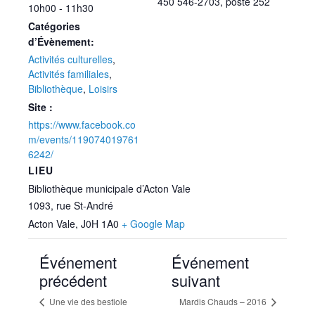
450 546-2703, poste 252
10h00 - 11h30
Catégories
d’Évènement:
Activités culturelles
,
Activités familiales
,
Bibliothèque
,
Loisirs
Site :
https://www.facebook.co
m/events/119074019761
6242/
LIEU
Bibliothèque municipale d’Acton Vale
1093, rue St-André
Acton Vale
,
J0H 1A0
+ Google Map
Événement
Événement
précédent
suivant
Une vie des bestiole
Mardis Chauds – 2016