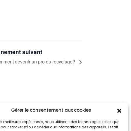
nement suivant
mment devenir un pro du recyclage?
Gérer le consentement aux cookies
tez informés
nnez-vous aux alertes municipales
 les meilleures expériences, nous utilisons des technologies telles que
 pour stocker et/ou accéder aux informations des appareils. Le fait