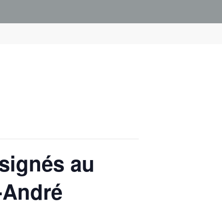
nsignés au
t-André