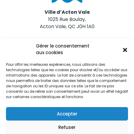
Ville d’Acton Vale
1025 Rue Boulay,
Acton Vale, QC J0H 1A0
Nous joindre
Gérer le consentement
Tél. 450 546-2703
aux cookies
Pour offrir les meilleures expériences, nous utilisons des
technologies telles que les cookies pour stocker et/ou accéder aux
informations des appareils. Le fait de consentir à ces technologies
nous permettra de traiter des données telles que le comportement
de navigation ou les ID uniques sur ce site. Le fait de ne pas
Restez informés
consentir ou de retirer son consentement peut avoir un effet négatif
sur certaines caractéristiques et fonctions.
Abonnez-vous aux alertes municipales
Je m'abonne
Accepter
Refuser