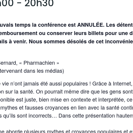
h00
-
20h30
uvais temps la conférence est ANNULÉE. Les détente
remboursement ou conserver leurs billets pour une d
ils à venir. Nous sommes désolés de cet inconvénien
Bernard, « Pharmachien »
ntervenant dans les médias)
 vie n’ont jamais été aussi populaires ! Grâce à Internet
on sur la santé. On pourrait même dire que les gens so
nible est juste, bien mise en contexte et interprétée, ce q
mythes et fausses croyances en lien avec la santé contin
qu’ils sont incorrects… Dans cette présentation hautemen
e aborde plusieurs mythes et croyances populaires et 