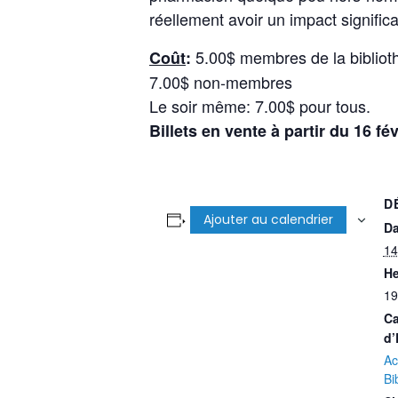
réellement avoir un impact significa
5.00$ membres de la bibliot
Coût
:
7.00$ non-membres
Le soir même: 7.00$ pour tous.
Billets en vente à partir du 16 fév
D
Ajouter au calendrier
Da
14
He
19
Ca
d’
Ac
Bi