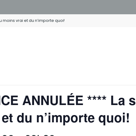
u moins vrai et du n’importe quoi!
E ANNULÉE **** La san
 et du n’importe quoi!