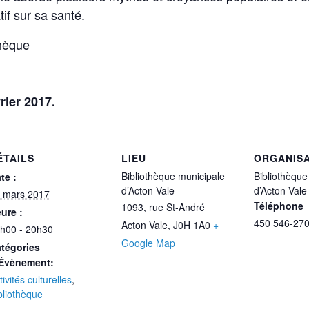
tif sur sa santé.
hèque
rier 2017.
ÉTAILS
LIEU
ORGANIS
Bibliothèque municipale
Bibliothèque
te :
d’Acton Vale
d’Acton Vale
 mars 2017
Téléphone
1093, rue St-André
ure :
450 546-270
Acton Vale
,
J0H 1A0
+
h00 - 20h30
Google Map
tégories
Évènement:
tivités culturelles
,
bliothèque