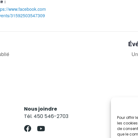
te :
tps://www.facebook.com
vents/31592503547309
Évé
ublié
Un
Nous joindre
Res
Tél. 450 546-2703
Abo
Pour offrir
les cookies
de consenti
que le comp