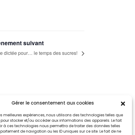
nement suivant
e dictée pour… le temps des sucres!
Gérer le consentement aux cookies
tez informés
nnez-vous aux alertes municipales
 les meilleures expériences, nous utilisons des technologies telles que
 pour stocker et/ou accéder aux informations des appareils. Le fait
r à ces technologies nous permettra de traiter des données telles
Je m'abonne
ortement de navigation ou les ID uniques sur ce site. Le fait de ne