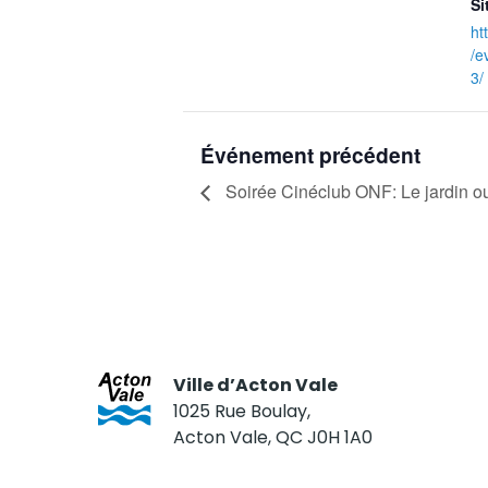
Si
ht
/e
3/
Événement précédent
Soirée Cinéclub ONF: Le jardin o
Ville d’Acton Vale
1025 Rue Boulay,
Acton Vale, QC J0H 1A0