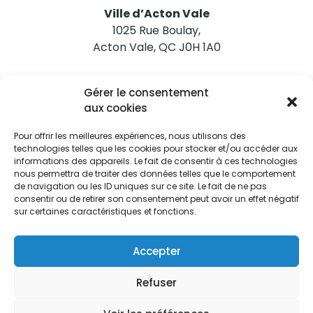
Ville d’Acton Vale
1025 Rue Boulay,
Acton Vale, QC J0H 1A0
Nous joindre
Gérer le consentement
Tél. 450 546-2703
aux cookies
Pour offrir les meilleures expériences, nous utilisons des
technologies telles que les cookies pour stocker et/ou accéder aux
informations des appareils. Le fait de consentir à ces technologies
nous permettra de traiter des données telles que le comportement
de navigation ou les ID uniques sur ce site. Le fait de ne pas
Restez informés
consentir ou de retirer son consentement peut avoir un effet négatif
sur certaines caractéristiques et fonctions.
Abonnez-vous aux alertes municipales
Je m'abonne
Accepter
Refuser