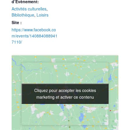
d’Évènement:
Activités culturelles
,
Bibliothèque
,
Loisirs
Site :
https://www.facebook.co
m/events/140884088941
7110/
Cliquez pour accepter les cookies
Cliquez pour accepter les cookies
marketing et activer ce contenu
marketing et activer ce contenu