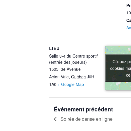
Pr
10
Ca
Ac
LIEU
Salle 3-4 du Centre sportif
Cliquez p
Cliquez p
(entrée des joueurs)
cookies mar
cookies mar
1505, 3e Avenue
ce
ce
Acton Vale
,
Québec
J0H
1A0
+ Google Map
Événement précédent
Soirée de danse en ligne