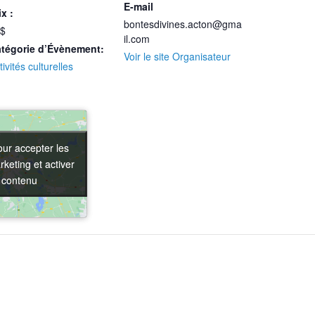
E-mail
ix :
bontesdivines.acton@gma
$
il.com
tégorie d’Évènement:
Voir le site Organisateur
tivités culturelles
our accepter les
our accepter les
keting et activer
keting et activer
 contenu
 contenu