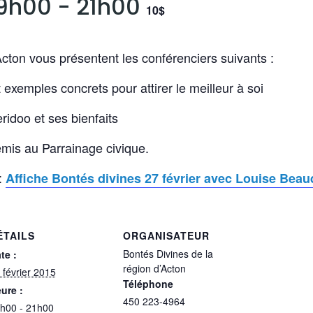
19h00
-
21h00
10$
cton vous présentent les conférenciers suivants :
 exemples concrets pour attirer le meilleur à soi
ridoo et ses bienfaits
remis au Parrainage civique.
 :
Affiche Bontés divines 27 février avec Louise Beau
ÉTAILS
ORGANISATEUR
Bontés Divines de la
te :
région d’Acton
 février 2015
Téléphone
ure :
450 223-4964
h00 - 21h00