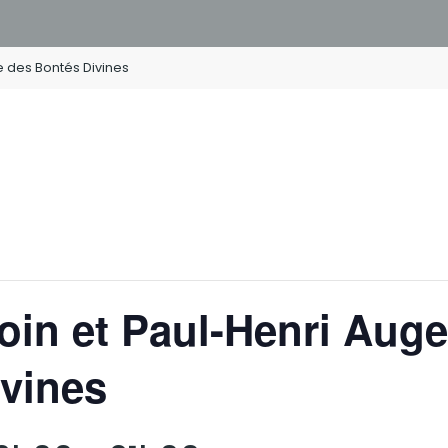
e des Bontés Divines
in et Paul-Henri Auger
vines