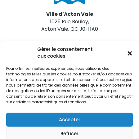
Ville d’Acton Vale
1025 Rue Boulay,
Acton Vale, QC J0H 1A0
Nous joindre
Gérer le consentement
Tél. 450 546-2703
aux cookies
Pour offrir les meilleures expériences, nous utilisons des
technologies telles que les cookies pour stocker et/ou accéder aux
informations des appareils. Le fait de consentir à ces technologies
nous permettra de traiter des données telles que le comportement
de navigation ou les ID uniques sur ce site. Le fait de ne pas
Restez informés
consentir ou de retirer son consentement peut avoir un effet négatif
sur certaines caractéristiques et fonctions.
Abonnez-vous aux alertes municipales
Je m'abonne
Accepter
Refuser