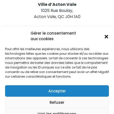
Ville d’Acton Vale
1025 Rue Boulay,
Acton Vale, QC J0H 1A0
Nous joindre
Gérer le consentement
Tél. 450 546-2703
aux cookies
Pour offrir les meilleures expériences, nous utilisons des
technologies telles que les cookies pour stocker et/ou accéder aux
informations des appareils. Le fait de consentir à ces technologies
nous permettra de traiter des données telles que le comportement
de navigation ou les ID uniques sur ce site. Le fait de ne pas
Restez informés
consentir ou de retirer son consentement peut avoir un effet négatif
sur certaines caractéristiques et fonctions.
Abonnez-vous aux alertes municipales
Je m'abonne
Accepter
Refuser
Voir les préférences