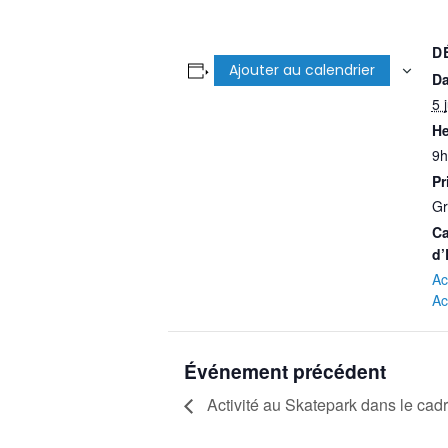
D
Ajouter au calendrier
Da
5 
He
9h
Pr
Gr
Ca
d’
Ac
Ac
Événement précédent
Activité au Skatepark dans le cadr