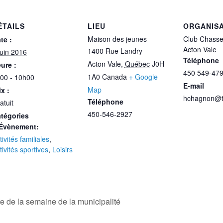
ÉTAILS
LIEU
ORGANIS
Maison des jeunes
Club Chasse
te :
Acton Vale
1400 Rue Landry
juin 2016
Téléphone
Acton Vale
,
Québec
J0H
ure :
450 549-47
1A0
Canada
+ Google
00 - 10h00
E-mail
Map
ix :
hchagnon@t
Téléphone
atuit
450-546-2927
tégories
Évènement:
tivités familiales
,
tivités sportives
,
Loisirs
e de la semaine de la municipalité