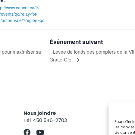
te :
tp://www.cancer.ca/fr-
/events/qc/relay-for-
fe/acton-vale/?region=qc
Événement suivant
r pour maximiser sa
Levée de fonds des pompiers de la Vill
Gratte-Ciel
Nous joindre
Res
Tél. 450 546-2703
Abo
Pour offrir
les cookies
de consenti