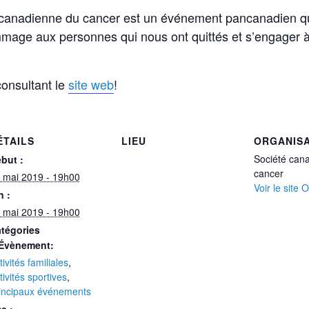
té canadienne du cancer est un événement pancanadien q
mmage aux personnes qui nous ont quittés et s’engager à
consultant le
site web
!
ÉTAILS
LIEU
ORGANIS
Société can
but :
cancer
 mai 2019 - 19h00
Voir le site 
n :
 mai 2019 - 19h00
tégories
Évènement:
tivités familiales
,
tivités sportives
,
incipaux événements