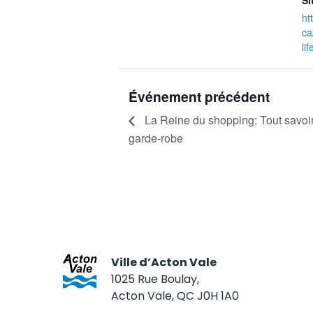
Si
ht
ca
li
Événement précédent
La Reine du shopping: Tout savoi
garde-robe
Ville d’Acton Vale
1025 Rue Boulay,
Acton Vale, QC J0H 1A0