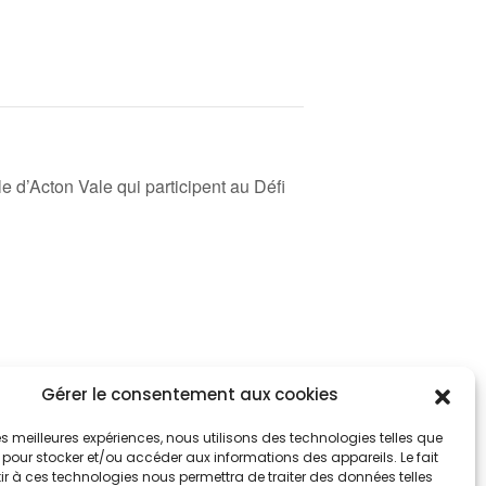
e d’Acton Vale qui participent au Défi
Gérer le consentement aux cookies
tez informés
nnez-vous aux alertes municipales
 les meilleures expériences, nous utilisons des technologies telles que
 pour stocker et/ou accéder aux informations des appareils. Le fait
r à ces technologies nous permettra de traiter des données telles
Je m'abonne