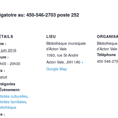
ligatoire au: 450-546-2703 poste 252
ÉTAILS
LIEU
ORGANIS
Bibliothèque municipale
Bibliothèque
te :
d’Acton Vale
d’Acton Vale
 juin 2016
Téléphone
1093, rue St-André
ure :
450 546-270
Acton Vale
,
J0H 1A0
+
h00 - 20h30
Google Map
ix :
atuit
tégories
Évènement:
tivités culturelles
,
tivités familiales
,
bliothèque
te :