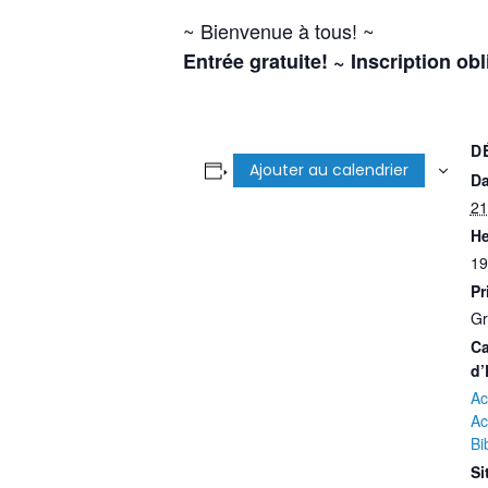
~ Bienvenue à tous! ~
Entrée gratuite! ~ Inscription ob
D
Ajouter au calendrier
Da
21
He
19
Pr
Gr
Ca
d’
Ac
Ac
Bi
Si