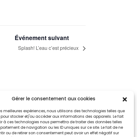
Événement suivant
Splash! L’eau c’est précieux
Gérer le consentement aux cookies
tez informés
nnez-vous aux alertes municipales
 les meilleures expériences, nous utilisons des technologies telles que
 pour stocker et/ou accéder aux informations des appareils. Le fait
r à ces technologies nous permettra de traiter des données telles
Je m'abonne
ortement de navigation ou les ID uniques sur ce site. Le fait de ne
ir ou de retirer son consentement peut avoir un effet négatif sur