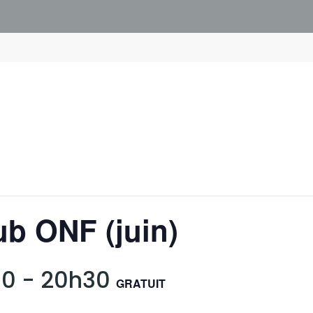
ub ONF (juin)
00
-
20h30
GRATUIT