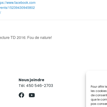
tps://www.facebook.com
vents/15239430945802
/
ecture TD 2016: Fou de nature!
Nous joindre
Res
Tél. 450 546-2703
Abo
Pour offrir
les cookies
de consenti
que le comp
pas consent