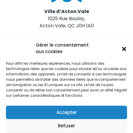
Ville d’Acton Vale
1025 Rue Boulay,
Acton Vale, QC J0H 1A0
Nous joindre
Gérer le consentement
Tél. 450 546-2703
aux cookies
Pour offrir les meilleures expériences, nous utilisons des
technologies telles que les cookies pour stocker et/ou accéder aux
informations des appareils. Le fait de consentir à ces technologies
nous permettra de traiter des données telles que le comportement
de navigation ou les ID uniques sur ce site. Le fait de ne pas
Restez informés
consentir ou de retirer son consentement peut avoir un effet négatif
sur certaines caractéristiques et fonctions.
Abonnez-vous aux alertes municipales
Je m'abonne
Accepter
Refuser