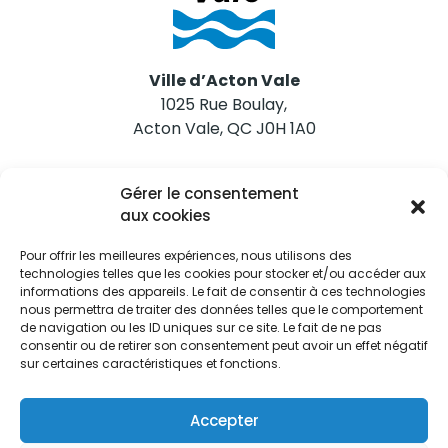
Ville d’Acton Vale
1025 Rue Boulay,
Acton Vale, QC J0H 1A0
Nous joindre
Gérer le consentement
Tél. 450 546-2703
aux cookies
Pour offrir les meilleures expériences, nous utilisons des
technologies telles que les cookies pour stocker et/ou accéder aux
informations des appareils. Le fait de consentir à ces technologies
nous permettra de traiter des données telles que le comportement
de navigation ou les ID uniques sur ce site. Le fait de ne pas
Restez informés
consentir ou de retirer son consentement peut avoir un effet négatif
sur certaines caractéristiques et fonctions.
Abonnez-vous aux alertes municipales
Je m'abonne
Accepter